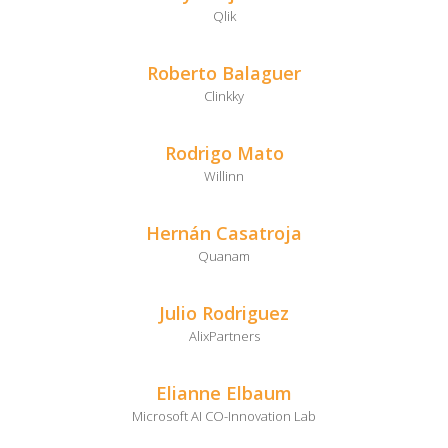
Qlik
Roberto Balaguer
Clinkky
Rodrigo Mato
Willinn
Hernán Casatroja
Quanam
Julio Rodriguez
AlixPartners
Elianne Elbaum
Microsoft AI CO-Innovation Lab