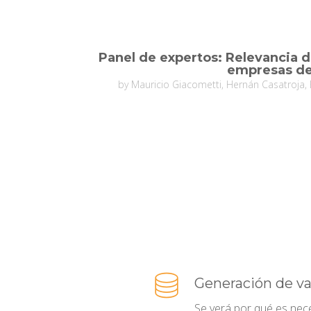
Panel de expertos: Relevancia d
empresas de
by Mauricio Giacometti, Hernán Casatroja, E
Generación de va
Se verá por qué es nec