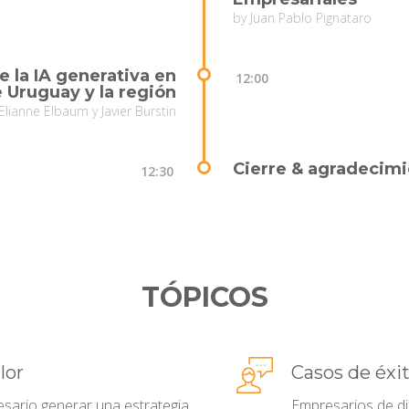
by Juan Pablo Pignataro
e la IA generativa en
12:00
 Uruguay y la región
lianne Elbaum y Javier Burstin
Cierre & agradecim
12:30
TÓPICOS
lor
Casos de éxi
esario generar una estrategia
Empresarios de di