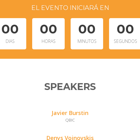
EL EVENTO INICIARÁ EN
00
00
00
00
DIAS
HORAS
MINUTOS
SEGUNDOS
SPEAKERS
Javier Burstin
QBIC
Denys Vojnovskis