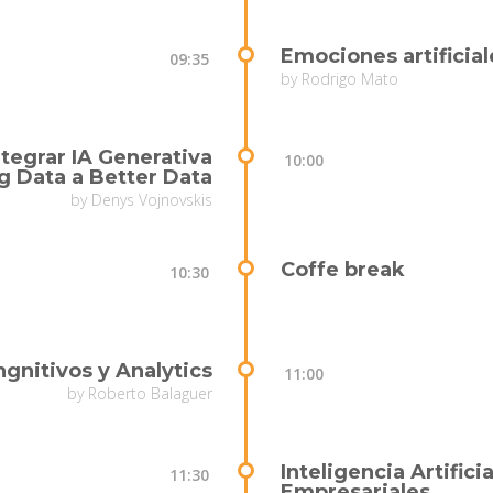
Emociones artificial
09:35
by Rodrigo Mato
ntegrar IA Generativa
10:00
g Data a Better Data
by Denys Vojnovskis
Coffe break
10:30
gnitivos y Analytics
11:00
by Roberto Balaguer
Inteligencia Artific
11:30
Empresariales